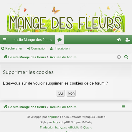
Le site Mange des fleurs
ac
Rechercher
Connexion
Inscription
or
on
ns
R
co
Le site Mange des fleurs
Accueil du forum
u
ne
cri
e
ur
m
xi
pti
c
Supprimer les cookies
ci
s
on
on
h
Êtes-vous sûr de vouloir supprimer les cookies de ce forum ?
e
s
r
c
h
Le site Mange des fleurs
Accueil du forum
e
r
Développé par
phpBB
® Forum Software © phpBB Limited
Style par
Arty
- phpBB 3.3 par MrGaby
Traduction française officielle
©
Qiaeru