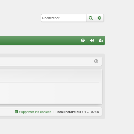
Rechercher
Recherche avan
R
FA
on
ns
Q
ne
cri
xi
pti
on
on
Supprimer les cookies
Fuseau horaire sur
UTC+02:00