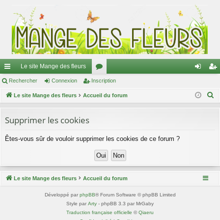
Le site Mange des fleurs
ac
Rechercher
Connexion
Inscription
or
on
ns
R
co
Le site Mange des fleurs
Accueil du forum
u
ne
cri
e
ur
m
xi
pti
c
Supprimer les cookies
ci
s
on
on
h
Êtes-vous sûr de vouloir supprimer les cookies de ce forum ?
e
s
r
c
h
Le site Mange des fleurs
Accueil du forum
e
r
Développé par
phpBB
® Forum Software © phpBB Limited
Style par
Arty
- phpBB 3.3 par MrGaby
Traduction française officielle
©
Qiaeru