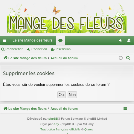
Le site Mange des fleurs
ac
Rechercher
Connexion
Inscription
or
on
ns
R
co
Le site Mange des fleurs
Accueil du forum
u
ne
cri
e
ur
m
xi
pti
c
Supprimer les cookies
ci
s
on
on
h
Êtes-vous sûr de vouloir supprimer les cookies de ce forum ?
e
s
r
c
h
Le site Mange des fleurs
Accueil du forum
e
r
Développé par
phpBB
® Forum Software © phpBB Limited
Style par
Arty
- phpBB 3.3 par MrGaby
Traduction française officielle
©
Qiaeru