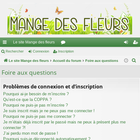
Le site Mange des fleurs
ac
Rechercher
Connexion
Inscription
or
on
ns
R
co
Le site Mange des fleurs
Accueil du forum
u
Foire aux questions
ne
cri
e
ur
m
xi
pti
Foire aux questions
c
ci
s
on
on
h
Problèmes de connexion et d’inscription
e
s
Pourquoi ai-je besoin de m’inscrire ?
r
Qu’est-ce que la COPPA ?
c
Pourquoi ne puis-je pas m’inscrire ?
h
Je suis inscrit mais je ne peux pas me connecter !
e
Pourquoi ne puis-je pas me connecter ?
Je m’étais déjà inscrit par le passé mais ne peux à présent plus me
r
connecter ?!
J’ai perdu mon mot de passe !
Pourquoi suis-je déconnecté automatiquement ?