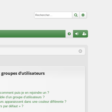
Rechercher
Recherche avan
R
FA
on
ns
Q
ne
cri
xi
pti
on
on
 groupes d’utilisateurs
t comment puis-je en rejoindre un ?
le d’un groupe d’utilisateurs ?
eurs apparaissent dans une couleur différente ?
rs par défaut » ?