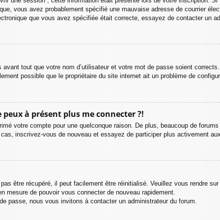
rir une session ; cette information était présente lors de votre inscription. Si
ique, vous avez probablement spécifié une mauvaise adresse de courrier électro
électronique que vous avez spécifiée était correcte, essayez de contacter un a
avant tout que votre nom d’utilisateur et votre mot de passe soient corrects.
ement possible que le propriétaire du site internet ait un problème de configurat
ne peux à présent plus me connecter ?!
pprimé votre compte pour une quelconque raison. De plus, beaucoup de forums s
t le cas, inscrivez-vous de nouveau et essayez de participer plus activement a
s être récupéré, il peut facilement être réinitialisé. Veuillez vous rendre su
e en mesure de pouvoir vous connecter de nouveau rapidement.
 de passe, nous vous invitons à contacter un administrateur du forum.