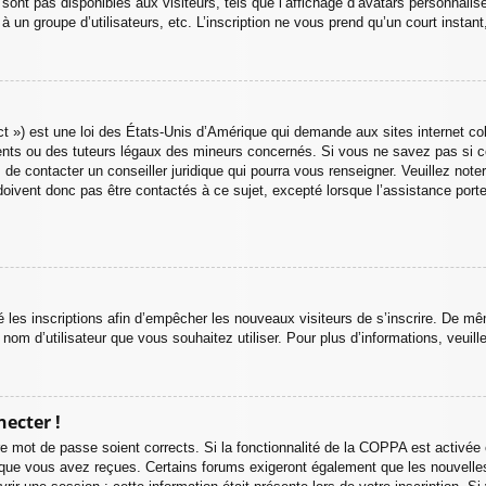
ont pas disponibles aux visiteurs, tels que l’affichage d’avatars personnalisés
n à un groupe d’utilisateurs, etc. L’inscription ne vous prend qu’un court inst
 ») est une loi des États-Unis d’Amérique qui demande aux sites internet col
nts ou des tuteurs légaux des mineurs concernés. Si vous ne savez pas si c
 de contacter un conseiller juridique qui pourra vous renseigner. Veuillez not
oivent donc pas être contactés à ce sujet, excepté lorsque l’assistance porte
vé les inscriptions afin d’empêcher les nouveaux visiteurs de s’inscrire. De m
du nom d’utilisateur que vous souhaitez utiliser. Pour plus d’informations, veui
necter !
otre mot de passe soient corrects. Si la fonctionnalité de la COPPA est activ
ns que vous avez reçues. Certains forums exigeront également que les nouvelle