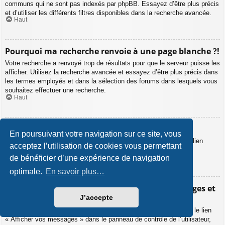
communs qui ne sont pas indexés par phpBB. Essayez d’être plus précis
et d’utiliser les différents filtres disponibles dans la recherche avancée.
Haut
Pourquoi ma recherche renvoie à une page blanche ?!
Votre recherche a renvoyé trop de résultats pour que le serveur puisse les
afficher. Utilisez la recherche avancée et essayez d’être plus précis dans
les termes employés et dans la sélection des forums dans lesquels vous
souhaitez effectuer une recherche.
Haut
Comment puis-je rechercher des membres ?
En poursuivant votre navigation sur ce site, vous
Veuillez vous rendre sur la liste des membres puis cliquer sur le lien
acceptez l’utilisation de cookies vous permettant
« Trouver un membre ».
Haut
de bénéficier d’une expérience de navigation
optimale.
En savoir plus…
Comment puis-je retrouver mes propres messages et
sujets ?
J’accepte
Vos propres messages peuvent être affichés soit en cliquant sur le lien
« Afficher vos messages » dans le panneau de contrôle de l’utilisateur,