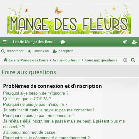
Le site Mange des fleurs
ac
Rechercher
Connexion
Inscription
or
on
ns
R
co
Le site Mange des fleurs
Accueil du forum
u
Foire aux questions
ne
cri
e
ur
m
xi
pti
Foire aux questions
c
ci
s
on
on
h
Problèmes de connexion et d’inscription
e
s
Pourquoi ai-je besoin de m’inscrire ?
r
Qu’est-ce que la COPPA ?
c
Pourquoi ne puis-je pas m’inscrire ?
h
Je suis inscrit mais je ne peux pas me connecter !
e
Pourquoi ne puis-je pas me connecter ?
Je m’étais déjà inscrit par le passé mais ne peux à présent plus me
r
connecter ?!
J’ai perdu mon mot de passe !
Pourquoi suis-je déconnecté automatiquement ?