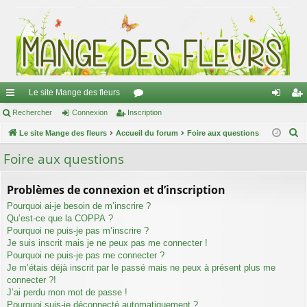
Le site Mange des fleurs
ac
Rechercher
Connexion
Inscription
or
on
ns
R
co
Le site Mange des fleurs
Accueil du forum
u
Foire aux questions
ne
cri
e
ur
m
xi
pti
Foire aux questions
c
ci
s
on
on
h
Problèmes de connexion et d’inscription
e
s
Pourquoi ai-je besoin de m’inscrire ?
r
Qu’est-ce que la COPPA ?
c
Pourquoi ne puis-je pas m’inscrire ?
h
Je suis inscrit mais je ne peux pas me connecter !
e
Pourquoi ne puis-je pas me connecter ?
Je m’étais déjà inscrit par le passé mais ne peux à présent plus me
r
connecter ?!
J’ai perdu mon mot de passe !
Pourquoi suis-je déconnecté automatiquement ?