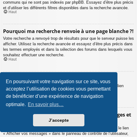
communs qui ne sont pas indexés par phpBB. Essayez d’être plus précis
et d’utiliser les différents filtres disponibles dans la recherche avancée.
Haut
Pourquoi ma recherche renvoie à une page blanche ?!
Votre recherche a renvoyé trop de résultats pour que le serveur puisse les
afficher. Utilisez la recherche avancée et essayez d’être plus précis dans
les termes employés et dans la sélection des forums dans lesquels vous
souhaitez effectuer une recherche.
Haut
Comment puis-je rechercher des membres ?
En poursuivant votre navigation sur ce site, vous
Veuillez vous rendre sur la liste des membres puis cliquer sur le lien
acceptez l’utilisation de cookies vous permettant
« Trouver un membre ».
Haut
de bénéficier d’une expérience de navigation
optimale.
En savoir plus…
Comment puis-je retrouver mes propres messages et
sujets ?
J’accepte
Vos propres messages peuvent être affichés soit en cliquant sur le lien
« Afficher vos messages » dans le panneau de contrôle de l’utilisateur,